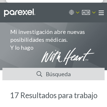
ES
Portal de empleos
Me
Mi investigación abre nuevas
posibilidades médicas.
Y lo hago
Búsqueda
17 Resultados para trabajo