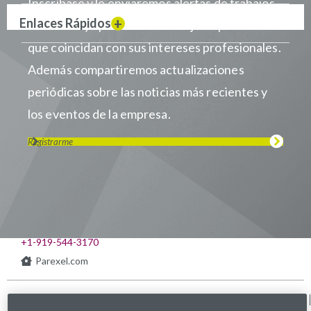
Inscríbase y le enviaremos alertas de trabajos
Enlaces Rápidos
cuando haya puestos de trabajo disponibles
que coincidan con sus intereses profesionales.
Además compartiremos actualizaciones
periódicas sobre las noticias más recientes y
los eventos de la empresa.
Registrarme
Visítanos en LinkedIn
Visítanos en Youtube
Visítanos en Twitter
Visítanos en Instagram
Visítanos en Facebook
Revisa nuestra Podcast
541 Church at North Hills St., Suite 1000
Raleigh, NC 27609
+1-919-544-3170
Parexel.com
Política de privacidad
Términos de servicio
Declaración sobre Ley
Mapa del sitio
de Esclavitud Moderna