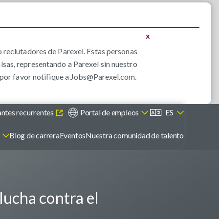
x
 reclutadores de Parexel. Estas personas
alsas, representando a Parexel sin nuestro
por favor notifique a
Jobs@Parexel.com
.
antes recurrentes
Portal de empleos
ES
s
Blog de carrera
Eventos
Nuestra comunidad de talento
lucha contra el