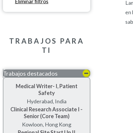
Eliminar filtros
Lam
en 
sab
TRABAJOS PARA
TI
Trabajos destacados
Medical Writer- I, Patient
Safety
hyderabad, india
Clinical Research Associate I -
Senior (Core Team)
kowloon, hong kong
Regional Site Start Up II