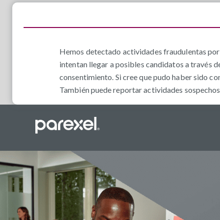
Hemos detectado actividades fraudulentas por 
intentan llegar a posibles candidatos a través d
consentimiento. Si cree que pudo haber sido co
También puede reportar actividades sospechosas