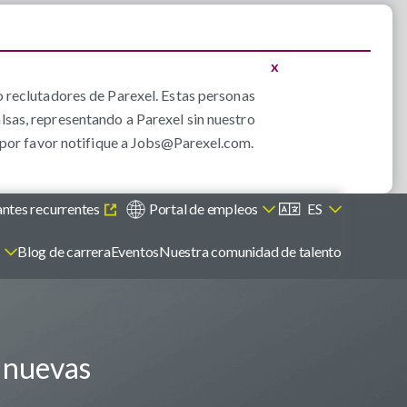
x
 reclutadores de Parexel. Estas personas
alsas, representando a Parexel sin nuestro
por favor notifique a
Jobs@Parexel.com
.
antes recurrentes
Portal de empleos
ES
s
Blog de carrera
Eventos
Nuestra comunidad de talento
e nuevas
.