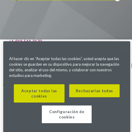
Visítanos en LinkedIn
Visítanos en Youtube
Visítanos en Twitter
Visítanos en Instagram
Visítanos en Facebook
Revisa nuestra Podcast
541 Church at North Hills St., Suite 1000
Raleigh, NC 27609
+1-919-544-3170
Parexel.com
Al hacer clic en “Aceptar todas las cookies”, usted acepta que las
cookies se guarden en su dispositivo para mejorar la navegación
Política de privacidad
Términos de servicio
Declaración sobre Ley
Mapa del sitio
de Esclavitud Moderna
del sitio, analizar el uso del mismo, y colaborar con nuestros
Configuración de cookies
estudios para marketing.
Alerta de fraude
Aceptar todas las
Rechazarlas todas
cookies
©2026. Parexel International (MA) Corporation. Todos los derechos
reservados.
Configuración de
cookies