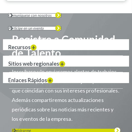
Comuníquese con nosotros
Participe en un evento
Registro a Comunidad
Recursos
de Talento
Sitios web regionales
Inscríbase y le enviaremos alertas de trabajos
Enlaces Rápidos
cuando haya puestos de trabajo disponibles
que coincidan con sus intereses profesionales.
Además compartiremos actualizaciones
periódicas sobre las noticias más recientes y
los eventos de la empresa.
Registrarme