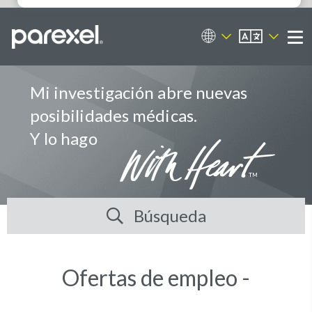
ES
Portal de empleos
Me
Mi investigación abre nuevas
posibilidades médicas.
Y lo hago
Búsqueda
Ofertas de empleo -