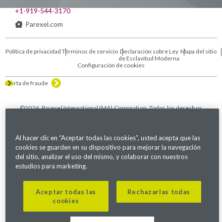
Raleigh, NC 27609
+1-919-544-3170
Parexel.com
Política de privacidad
Términos de servicio
Declaración sobre Ley
Mapa del sitio
de Esclavitud Moderna
Configuración de cookies
Alerta de fraude
©2026. Parexel International (MA) Corporation. Todos los derechos
reservados.
Al hacer clic en “Aceptar todas las cookies”, usted acepta que las
cookies se guarden en su dispositivo para mejorar la navegación
del sitio, analizar el uso del mismo, y colaborar con nuestros
estudios para marketing.
Aceptar todas las
Rechazarlas todas
cookies