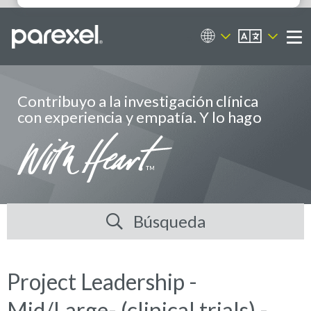
ES
Portal de empleos
Me
Contribuyo a la investigación clínica
con experiencia y empatía. Y lo hago
Búsqueda
Project Leadership -
Mid/Large- (clinical trials) -