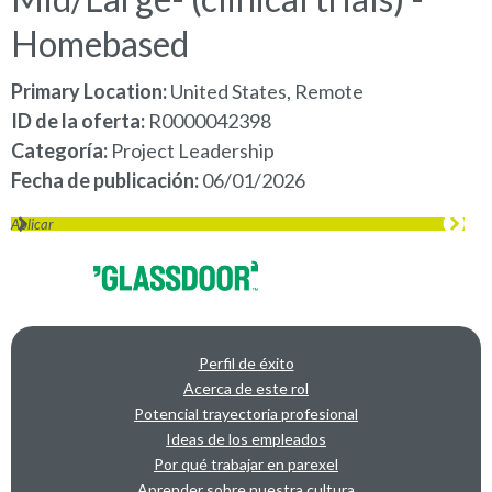
Homebased
Primary Location:
United States, Remote
ID de la oferta
R0000042398
Categoría
Project Leadership
Fecha de publicación
06/01/2026
Aplicar
Perfil de éxito
Acerca de este rol
Potencial trayectoria profesional
Ideas de los empleados
Por qué trabajar en parexel
Aprender sobre nuestra cultura