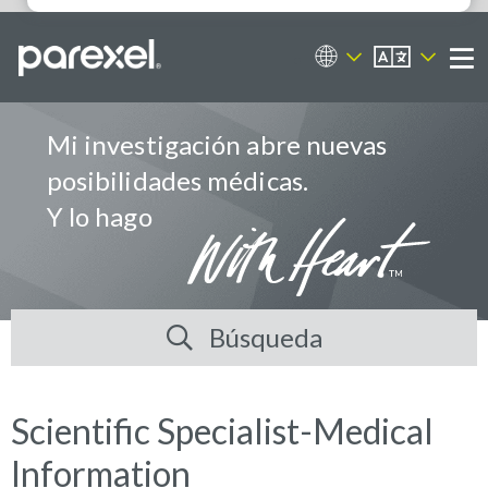
ES
Portal de empleos
Me
Mi investigación abre nuevas
posibilidades médicas.
Y lo hago
Búsqueda
Scientific Specialist-Medical
Information