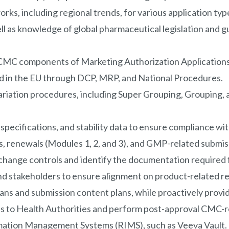
ks, including regional trends, for various application typ
ell as knowledge of global pharmaceutical legislation and 
CMC components of Marketing Authorization Applications 
led in the EU through DCP, MRP, and National Procedures.
ariation procedures, including Super Grouping, Grouping,
pecifications, and stability data to ensure compliance wi
enewals (Modules 1, 2, and 3), and GMP-related submissio
change controls and identify the documentation required f
nd stakeholders to ensure alignment on product-related res
ans and submission content plans, while proactively provi
ons to Health Authorities and perform post-approval CMC-r
mation Management Systems (RIMS), such as Veeva Vault.