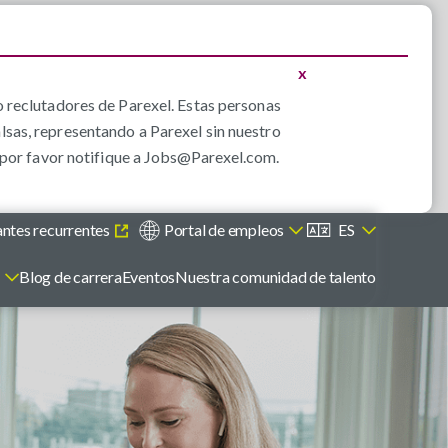
x
 reclutadores de Parexel. Estas personas
alsas, representando a Parexel sin nuestro
por favor notifique a
Jobs@Parexel.com
.
antes recurrentes
Portal de empleos
ES
s
Blog de carrera
Eventos
Nuestra comunidad de talento