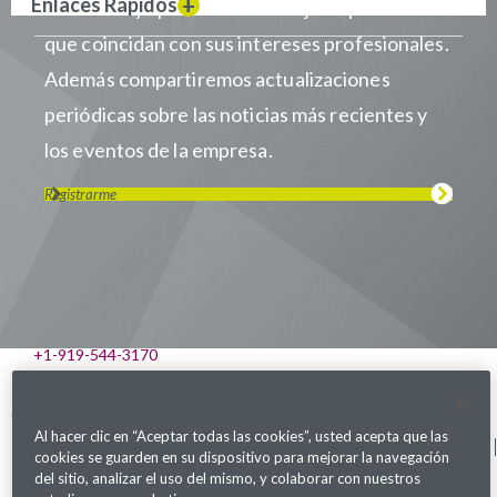
Enlaces Rápidos
cuando haya puestos de trabajo disponibles
que coincidan con sus intereses profesionales.
Además compartiremos actualizaciones
periódicas sobre las noticias más recientes y
los eventos de la empresa.
Registrarme
Visítanos en LinkedIn
Visítanos en Youtube
Visítanos en Twitter
Visítanos en Instagram
Visítanos en Facebook
Revisa nuestra Podcast
541 Church at North Hills St., Suite 1000
Raleigh, NC 27609
+1-919-544-3170
Parexel.com
Al hacer clic en “Aceptar todas las cookies”, usted acepta que las
Política de privacidad
Términos de servicio
Declaración sobre Ley
Mapa del sitio
cookies se guarden en su dispositivo para mejorar la navegación
de Esclavitud Moderna
Configuración de cookies
del sitio, analizar el uso del mismo, y colaborar con nuestros