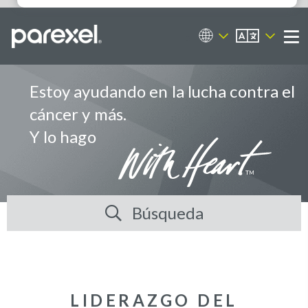
ES
Portal de empleos
Me
Estoy ayudando en la lucha contra el
cáncer y más.
Y lo hago
Búsqueda
LIDERAZGO DEL