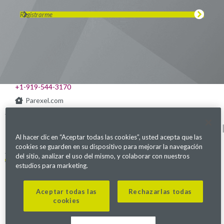
Registrarme
Visítanos en LinkedIn
Visítanos en Youtube
Visítanos en Twitter
Visítanos en Instagram
Visítanos en Facebook
Revisa nuestra Podcast
541 Church at North Hills St., Suite 1000
Raleigh, NC 27609
+1-919-544-3170
Parexel.com
Política de privacidad
Términos de servicio
Declaración sobre Ley
Mapa del sitio
de Esclavitud Moderna
Al hacer clic en “Aceptar todas las cookies”, usted acepta que las
Configuración de cookies
cookies se guarden en su dispositivo para mejorar la navegación
del sitio, analizar el uso del mismo, y colaborar con nuestros
Alerta de fraude
estudios para marketing.
©2026. Parexel International (MA) Corporation. Todos los derechos
Aceptar todas las
Rechazarlas todas
reservados.
cookies