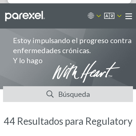
ES
Portal de empleos
Me
Estoy impulsando el progreso contra
enfermedades crónicas.
Y lo hago
Búsqueda
44 Resultados para Regulatory