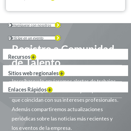
Comuníquese con nosotros
Participe en un evento
Registro a Comunidad
Recursos
de Talento
Sitios web regionales
Inscríbase y le enviaremos alertas de trabajos
Enlaces Rápidos
cuando haya puestos de trabajo disponibles
que coincidan con sus intereses profesionales.
Además compartiremos actualizaciones
periódicas sobre las noticias más recientes y
los eventos de la empresa.