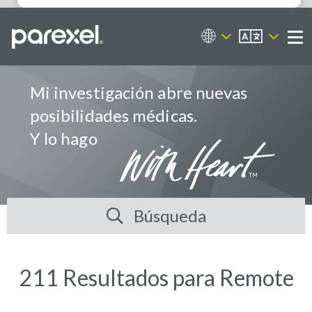
ES
Portal de empleos
Me
Mi investigación abre nuevas
posibilidades médicas.
Y lo hago
Búsqueda
211 Resultados para Remote