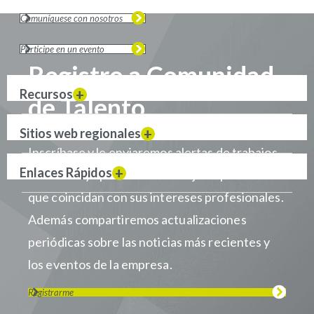
Comuníquese con nosotros
Participe en un evento
Registro a Comunidad
Recursos
de Talento
Sitios web regionales
Inscríbase y le enviaremos alertas de trabajos
Enlaces Rápidos
cuando haya puestos de trabajo disponibles
que coincidan con sus intereses profesionales.
Además compartiremos actualizaciones
periódicas sobre las noticias más recientes y
los eventos de la empresa.
Registrarme
Visítanos en LinkedIn
Visítanos en Youtube
Visítanos en Twitter
Visítanos en Instagram
Visítanos en Facebook
Revisa nuestra Podcast