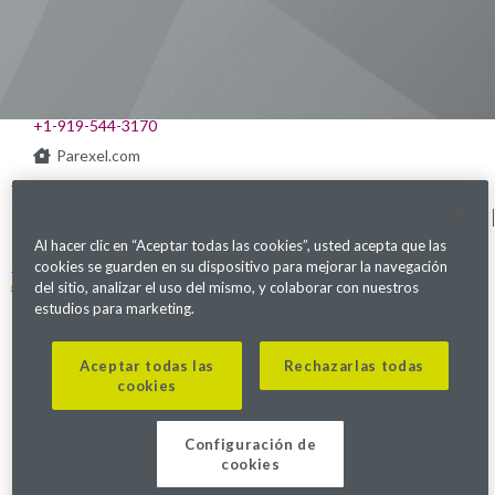
541 Church at North Hills St., Suite 1000
Raleigh, NC 27609
+1-919-544-3170
Parexel.com
Política de privacidad
Términos de servicio
Declaración sobre Ley
Mapa del sitio
de Esclavitud Moderna
Al hacer clic en “Aceptar todas las cookies”, usted acepta que las
Configuración de cookies
cookies se guarden en su dispositivo para mejorar la navegación
Alerta de fraude
del sitio, analizar el uso del mismo, y colaborar con nuestros
estudios para marketing.
©2026. Parexel International (MA) Corporation. Todos los derechos
reservados.
Aceptar todas las
Rechazarlas todas
cookies
Configuración de
cookies