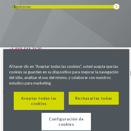
Registrarme
Visítanos en LinkedIn
Visítanos en Youtube
Visítanos en Twitter
Visítanos en Instagram
Visítanos en Facebook
Revisa nuestra Podcast
541 Church at North Hills St., Suite 1000
Raleigh, NC 27609
+1-919-544-3170
Parexel.com
Al hacer clic en “Aceptar todas las cookies”, usted acepta que las
cookies se guarden en su dispositivo para mejorar la navegación
Política de privacidad
Términos de servicio
Declaración sobre Ley
Mapa del sitio
de Esclavitud Moderna
del sitio, analizar el uso del mismo, y colaborar con nuestros
Configuración de cookies
estudios para marketing.
Alerta de fraude
Aceptar todas las
Rechazarlas todas
cookies
©2026. Parexel International (MA) Corporation. Todos los derechos
reservados.
Configuración de
cookies