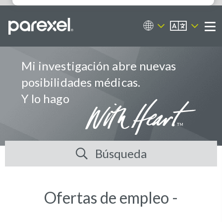
ES
Portal de empleos
Me
Mi investigación abre nuevas
posibilidades médicas.
Y lo hago
Búsqueda
Ofertas de empleo -