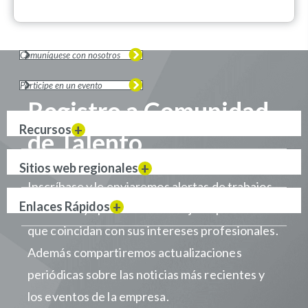
Comuníquese con nosotros
Participe en un evento
Registro a Comunidad
Recursos
de Talento
Sitios web regionales
Inscríbase y le enviaremos alertas de trabajos
Enlaces Rápidos
cuando haya puestos de trabajo disponibles
que coincidan con sus intereses profesionales.
Además compartiremos actualizaciones
periódicas sobre las noticias más recientes y
los eventos de la empresa.