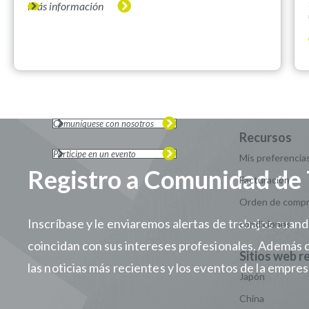
Más información
Comuníquese con nosotros
Participe en un evento
Mis preferencias
Registro a Comunidad de 
Facturación
Orden de compr
Inscríbase y le enviaremos alertas de trabajos cuan
condiciones
coincidan con sus intereses profesionales. Además 
las noticias más recientes y los eventos de la empres
Japón
China