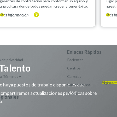
gerentes de contratación para conformar un equipo y
lugar 
una cultura donde todos puedan crecer y tener éxito.
nuestr
Más información
Más i
 de privacidad
Pacientes
Talento
Centros
a Términos y
Carreras
Registrar
do haya puestos de trabajo disponibles que
Sala de prensa
compartiremos actualizaciones periódicas sobre
Academy
a.