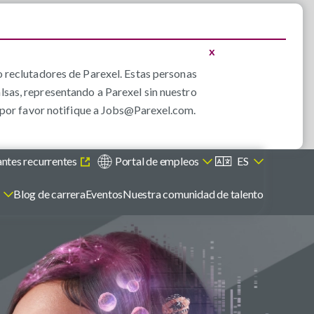
x
 reclutadores de Parexel. Estas personas
alsas, representando a Parexel sin nuestro
por favor notifique a
Jobs@Parexel.com
.
antes recurrentes
Portal de empleos
ES
s
Blog de carrera
Eventos
Nuestra comunidad de talento