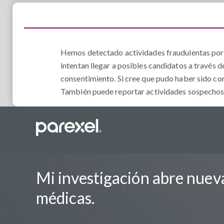
Hemos detectado actividades fraudulentas por 
intentan llegar a posibles candidatos a través d
consentimiento. Si cree que pudo haber sido co
También puede reportar actividades sospechosas
Mi investigación abre nueva
médicas.