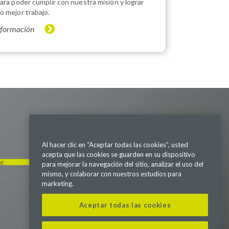
para poder cumplir con nuestra misión y lograr
o mejor trabajo.
nformación
Al hacer clic en “Aceptar todas las cookies”, usted
acepta que las cookies se guarden en su dispositivo
me
Visítanos en LinkedIn
Visítanos en Youtube
para mejorar la navegación del sitio, analizar el uso del
Visítanos en Twitter
Visítanos en Instagram
Visítanos en Facebook
Revisa nuestra Podcast
mismo, y colaborar con nuestros estudios para
marketing.
541 Church at North Hills St., Suite 1000
Aceptar todas las cookies
Raleigh, NC 27609
+1-919-544-3170