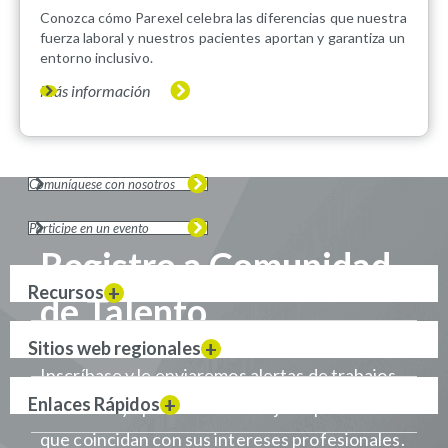
Conozca cómo Parexel celebra las diferencias que nuestra
fuerza laboral y nuestros pacientes aportan y garantiza un
entorno inclusivo.
Más información
Comuníquese con nosotros
Participe en un evento
Registro a Comunidad
Recursos
de Talento
Sitios web regionales
Inscríbase y le enviaremos alertas de trabajos
Enlaces Rápidos
cuando haya puestos de trabajo disponibles
que coincidan con sus intereses profesionales.