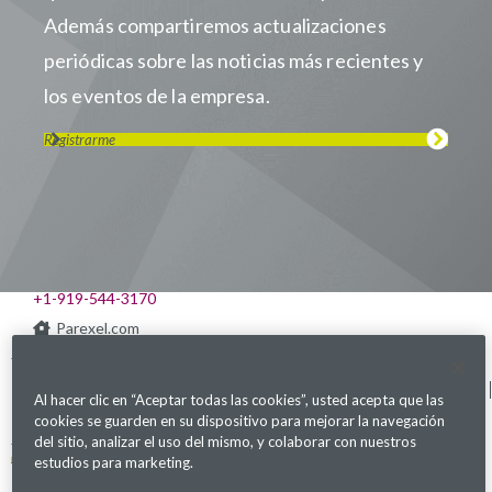
Además compartiremos actualizaciones
periódicas sobre las noticias más recientes y
los eventos de la empresa.
Registrarme
Visítanos en LinkedIn
Visítanos en Youtube
Visítanos en Twitter
Visítanos en Instagram
Visítanos en Facebook
Revisa nuestra Podcast
541 Church at North Hills St., Suite 1000
Raleigh, NC 27609
+1-919-544-3170
Parexel.com
Política de privacidad
Términos de servicio
Declaración sobre Ley
Mapa del sitio
Al hacer clic en “Aceptar todas las cookies”, usted acepta que las
de Esclavitud Moderna
Configuración de cookies
cookies se guarden en su dispositivo para mejorar la navegación
del sitio, analizar el uso del mismo, y colaborar con nuestros
Alerta de fraude
estudios para marketing.