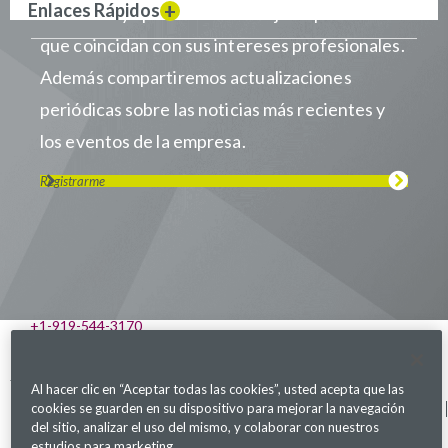
Enlaces Rápidos
cuando haya puestos de trabajo disponibles
que coincidan con sus intereses profesionales.
Además compartiremos actualizaciones
periódicas sobre las noticias más recientes y
los eventos de la empresa.
Registrarme
Visítanos en LinkedIn
Visítanos en Youtube
Visítanos en Twitter
Visítanos en Instagram
Visítanos en Facebook
Revisa nuestra Podcast
541 Church at North Hills St., Suite 1000
Raleigh, NC 27609
+1-919-544-3170
Parexel.com
Al hacer clic en “Aceptar todas las cookies”, usted acepta que las
Política de privacidad
Términos de servicio
Declaración sobre Ley
Mapa del sitio
cookies se guarden en su dispositivo para mejorar la navegación
de Esclavitud Moderna
del sitio, analizar el uso del mismo, y colaborar con nuestros
Configuración de cookies
estudios para marketing.