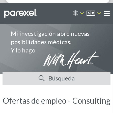
ES
Portal de empleos
Me
Mi investigación abre nuevas
posibilidades médicas.
Y lo hago
Búsqueda
Ofertas de empleo - Consulting